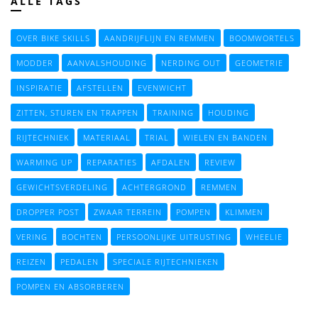
ALLE TAGS
OVER BIKE SKILLS
AANDRIJFLIJN EN REMMEN
BOOMWORTELS
MODDER
AANVALSHOUDING
NERDING OUT
GEOMETRIE
INSPIRATIE
AFSTELLEN
EVENWICHT
ZITTEN, STUREN EN TRAPPEN
TRAINING
HOUDING
RIJTECHNIEK
MATERIAAL
TRIAL
WIELEN EN BANDEN
WARMING UP
REPARATIES
AFDALEN
REVIEW
GEWICHTSVERDELING
ACHTERGROND
REMMEN
DROPPER POST
ZWAAR TERREIN
POMPEN
KLIMMEN
VERING
BOCHTEN
PERSOONLIJKE UITRUSTING
WHEELIE
REIZEN
PEDALEN
SPECIALE RIJTECHNIEKEN
POMPEN EN ABSORBEREN