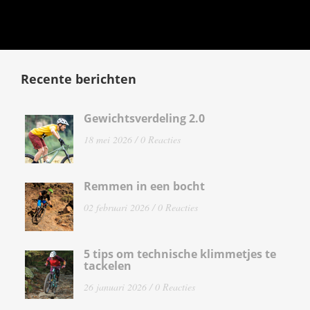
Recente berichten
Gewichtsverdeling 2.0
18 mei 2026 /
0 Reacties
Remmen in een bocht
02 februari 2026 /
0 Reacties
5 tips om technische klimmetjes te
tackelen
26 januari 2026 /
0 Reacties