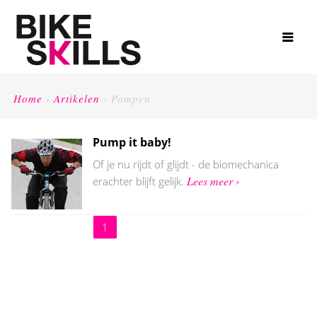
Home
›
Artikelen
›
Pompen
Pump it baby!
Of je nu rijdt of glijdt - de biomechanica
Lees meer ›
erachter blijft gelijk.
1