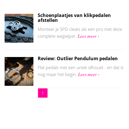
Schoenplaatjes van klikpedalen
afstellen
Monteer je SPD-cleats als een pro met deze
Lees meer ›
complete wegwijzer.
Review: Outlier Pendulum pedalen
Flat pedals met een uniek silhouet - en dat is
Lees meer ›
nog maar het begin.
1