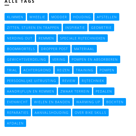
ALLE TAGS
KLIMMEN
WHEELIE
MODDER
HOUDING
AFSTELLEN
ZITTEN, STUREN EN TRAPPEN
INSPIRATIE
GEOMETRIE
NERDING OUT
REMMEN
SPECIALE RIJTECHNIEKEN
BOOMWORTELS
DROPPER POST
MATERIAAL
GEWICHTSVERDELING
VERING
POMPEN EN ABSORBEREN
TRIAL
ACHTERGROND
REIZEN
TRAINING
POMPEN
PERSOONLIJKE UITRUSTING
REVIEW
RIJTECHNIEK
AANDRIJFLIJN EN REMMEN
ZWAAR TERREIN
PEDALEN
EVENWICHT
WIELEN EN BANDEN
WARMING UP
BOCHTEN
REPARATIES
AANVALSHOUDING
OVER BIKE SKILLS
AFDALEN