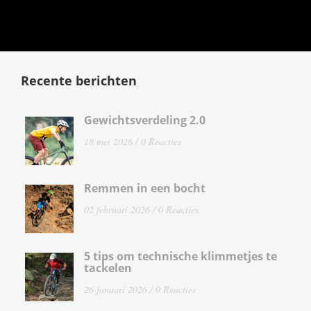
Recente berichten
Gewichtsverdeling 2.0
18 mei 2026 /
0 Reacties
Remmen in een bocht
02 februari 2026 /
0 Reacties
5 tips om technische klimmetjes te
tackelen
26 januari 2026 /
0 Reacties