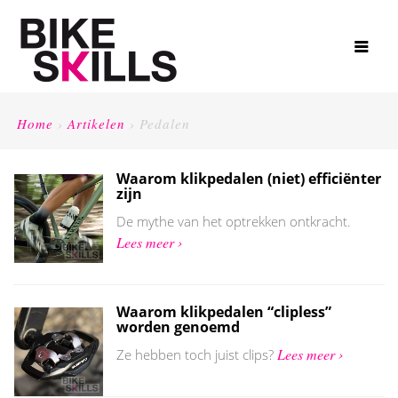
Home
›
Artikelen
›
Pedalen
Waarom klikpedalen (niet) efficiënter
zijn
De mythe van het optrekken ontkracht.
Lees meer ›
Waarom klikpedalen “clipless”
worden genoemd
Lees meer ›
Ze hebben toch juist clips?