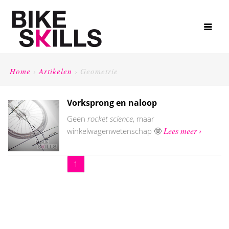
Home
›
Artikelen
›
Geometrie
Vorksprong en naloop
Geen
rocket science
, maar
Lees meer ›
winkelwagenwetenschap 🤓
1