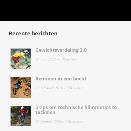
Recente berichten
Gewichtsverdeling 2.0
18 mei 2026 /
0 Reacties
Remmen in een bocht
02 februari 2026 /
0 Reacties
5 tips om technische klimmetjes te
tackelen
26 januari 2026 /
0 Reacties