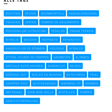
ALLE TAGS
BOCHTEN
REVIEW
BOOMWORTELS
AANVALSHOUDING
TRAINING
VERING
POMPEN EN ABSORBEREN
PERSOONLIJKE UITRUSTING
PEDALEN
ZWAAR TERREIN
WHEELIE
MODDER
INSPIRATIE
REPARATIES
AANDRIJFLIJN EN REMMEN
HOUDING
AFDALEN
ZITTEN, STUREN EN TRAPPEN
GEOMETRIE
KLIMMEN
SPECIALE RIJTECHNIEKEN
EVENWICHT
REIZEN
NERDING OUT
WIELEN EN BANDEN
RIJTECHNIEK
TRIAL
DROPPER POST
ACHTERGROND
WARMING UP
REMMEN
MATERIAAL
OVER BIKE SKILLS
AFSTELLEN
POMPEN
GEWICHTSVERDELING