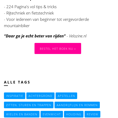
- 224 Pagina's vol tips & tricks
- Rijtechniek en fietstechniek
- Voor iedereen van beginner tot vergevorderde
mountainbiker
“Daar ga je echt beter van rijden”
- Velozine.nl
BESTEL HET BOEK NU »
ALLE TAGS
INSPIRATIE
ACHTERGROND
AFSTELLEN
ZITTEN, STUREN EN TRAPPEN
AANDRIJFLIJN EN REMMEN
WIELEN EN BANDEN
EVENWICHT
HOUDING
REVIEW