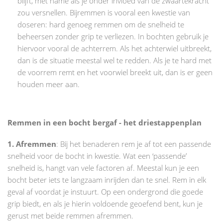
blijft, met name als je onder invloed van de zwaartekracht
zou versnellen. Bijremmen is vooral een kwestie van
doseren: hard genoeg remmen om de snelheid te
beheersen zonder grip te verliezen. In bochten gebruik je
hiervoor vooral de achterrem. Als het achterwiel uitbreekt,
dan is de situatie meestal wel te redden. Als je te hard met
de voorrem remt en het voorwiel breekt uit, dan is er geen
houden meer aan.
Remmen in een bocht bergaf - het driestappenplan
1. Afremmen
: Bij het benaderen rem je af tot een passende
snelheid voor de bocht in kwestie. Wat een ‘passende’
snelheid is, hangt van vele factoren af. Meestal kun je een
bocht beter iets te langzaam inrijden dan te snel. Rem in elk
geval af voordat je instuurt. Op een ondergrond die goede
grip biedt, en als je hierin voldoende geoefend bent, kun je
gerust met beide remmen afremmen.