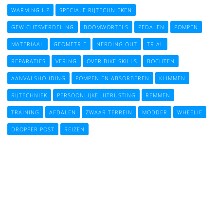
WARMING UP
SPECIALE RIJTECHNIEKEN
GEWICHTSVERDELING
BOOMWORTELS
PEDALEN
POMPEN
MATERIAAL
GEOMETRIE
NERDING OUT
TRIAL
REPARATIES
VERING
OVER BIKE SKILLS
BOCHTEN
AANVALSHOUDING
POMPEN EN ABSORBEREN
KLIMMEN
RIJTECHNIEK
PERSOONLIJKE UITRUSTING
REMMEN
TRAINING
AFDALEN
ZWAAR TERREIN
MODDER
WHEELIE
DROPPER POST
REIZEN